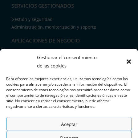
SERVICIOS GESTIONADOS
Gestión y seguridad
Administración, monitorización y soporte
APLICACIONES DE NEGOCIO
Control horarios
Gestionar el consentimiento
Soluciones tpv retail
de las cookies
Soluciones tpv restaurantes y hostelería
CashDro
Para ofrecer las mejores experiencias, utilizamos tecnologías como las
cookies para almacenar y/o acceder a la información del dispositivo. El
HioPOS
consentimiento de estas tecnologías nos permitirá procesar datos como
el comportamiento de navegación o las identificaciones únicas en este
HOSTING & DOMINIOS
sitio. No consentir o retirar el consentimiento, puede afectar
negativamente a ciertas características y funciones.
Alojamiento web
Dominios
Aceptar
Denegar