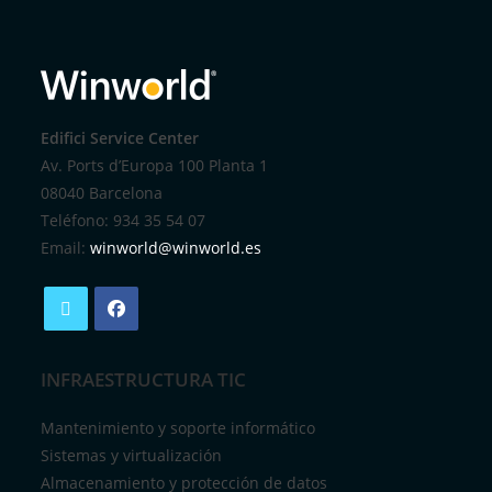
Edifici Service Center
Av. Ports d’Europa 100 Planta 1
08040 Barcelona
Teléfono: 934 35 54 07
Email:
winworld@winworld.es
INFRAESTRUCTURA TIC
Mantenimiento y soporte informático
Sistemas y virtualización
Almacenamiento y protección de datos