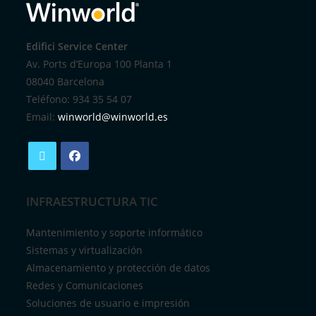
Edifici Service Center
Av. Ports d’Europa 100 Planta 1
08040 Barcelona
Teléfono: 934 35 54 07
Email:
winworld@winworld.es
INFRAESTRUCTURA TIC
Mantenimiento y soporte informático
Sistemas y virtualización
Almacenamiento y protección de datos
Redes y Comunicaciones
Soluciones de usuario e impresión