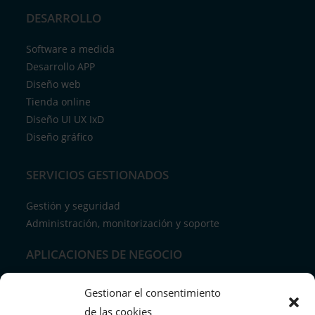
DESARROLLO
Software a medida
Desarrollo APP
Diseño web
Tienda online
Diseño UI UX IxD
Diseño gráfico
SERVICIOS GESTIONADOS
Gestión y seguridad
Administración, monitorización y soporte
APLICACIONES DE NEGOCIO
Control horarios
Gestionar el consentimiento
Soluciones tpv retail
de las cookies